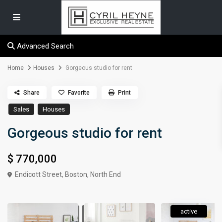
Advanced Search
Home
Houses
Gorgeous studio for rent
Share
Favorite
Print
Sales
Houses
Gorgeous studio for rent
$ 770,000
Endicott Street,
Boston
,
North End
active