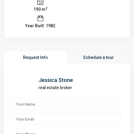
2
190 m
Year Built: 1982
Request Info
Schedule a tour
Jessica Stone
real estate broker